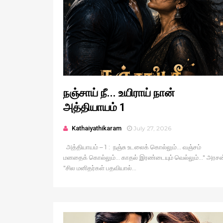
நஞ்சாய் நீ... உயிராய் நான்
அத்தியாயம் 1
Kathaiyathikaram
July 27, 2026
அத்தியாயம் – 1 : நஞ்சு உடலைக் கொல்லும்... வஞ்சம்
மனதைக் கொல்லும்... காதல் இரண்டையும் வெல்லும்..." அரசன
"சில மனிதர்கள் பதவியால்...