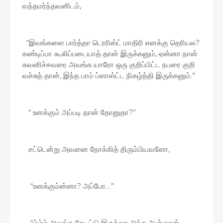
வந்தமர்ந்தவனிடம்,
“இவங்களை பார்த்தா டெரரிஸ்ட் மாதிரி எனக்கு தெரியல?
கண்டிப்பா கூலிப்படையாத் தான் இருக்கனும், ஏன்னா நான்
கவனிச்சவரை அவங்க யாரோ ஒரு குறிப்பிட்ட நபரை குறி
வச்சுத் தான், இந்த பாம் ப்ளாஸ்ட்ட நிகழ்த்தி இருக்கனும்.”
“ உனக்கும் அப்படி தான் தோனுதா?”
சட்டென்று அவனை நோக்கித் திரும்பியவளோ,
“உனக்கும்ன்னா? அப்போ…”
“ம்ம்ம் அவங்க தேடிட்டு இருக்கற அந்த ஆள் நான்