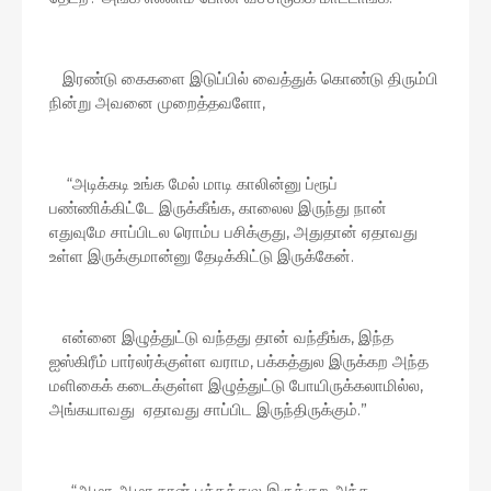
இரண்டு கைகளை இடுப்பில் வைத்துக் கொண்டு திரும்பி
நின்று அவனை முறைத்தவளோ,
“அடிக்கடி உங்க மேல் மாடி காலின்னு ப்ரூப்
பண்ணிக்கிட்டே இருக்கீங்க, காலைல இருந்து நான்
எதுவுமே சாப்பிடல ரொம்ப பசிக்குது, அதுதான் ஏதாவது
உள்ள இருக்குமான்னு தேடிக்கிட்டு இருக்கேன்.
என்னை இழுத்துட்டு வந்தது தான் வந்தீங்க, இந்த
ஐஸ்கிரீம் பார்லர்க்குள்ள வராம, பக்கத்துல இருக்கற அந்த
மளிகைக் கடைக்குள்ள இழுத்துட்டு போயிருக்கலாமில்ல,
அங்கயாவது ஏதாவது சாப்பிட இருந்திருக்கும்.”
“ஆமா ஆமா நான் பக்கத்துல இருக்குற அந்த