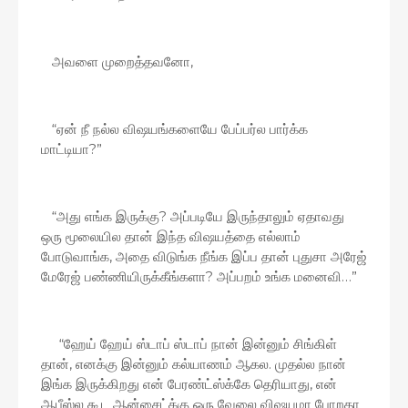
அவளை முறைத்தவனோ,
“ஏன் நீ நல்ல விஷயங்களையே பேப்பர்ல பார்க்க
மாட்டியா?”
“அது எங்க இருக்கு? அப்படியே இருந்தாலும் ஏதாவது
ஒரு மூலையில தான் இந்த விஷயத்தை எல்லாம்
போடுவாங்க, அதை விடுங்க நீங்க இப்ப தான் புதுசா அரேஜ்
மேரேஜ் பண்ணியிருக்கீங்களா? அப்பறம் உங்க மனைவி…”
“ஹேய் ஹேய் ஸ்டாப் ஸ்டாப் நான் இன்னும் சிங்கிள்
தான், எனக்கு இன்னும் கல்யாணம் ஆகல. முதல்ல நான்
இங்க இருக்கிறது என் பேரண்ட்ஸ்க்கே தெரியாது, என்
ஆபீஸ்ல கூட ஆன்சைட்க்கு ஒரு வேலை விஷயமா போறதா