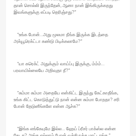
தான் சொல்லி இருந்தேன், ஆனா நான் இங்கிருக்கறது
இவங்களுக்கு எப்படி தெரிஞ்சது?”
“உங்க போன்…அது மூலமா நீங்க இருக்க இடத்தை
அக்யூரெக்ட்டா கண்டு பிடிக்கலாமே?”
“யா கரெக்ட் அதுக்கும் வாய்ப்பு இருக்கு, ம்ம்ம்…
பரவாயில்லையே அறிவுதா நீ?”
“சும்மா சும்மா அதையே என்கிட்ட இருந்து கேட்காதீங்க,
உங்க கிட்ட கொடுத்துட்டு நான் என்ன சும்மா போறதா? சரி
போன் தேடுனீங்களே என்ன ஆச்சு?”
“இங்க எங்கேயுமே இல்ல… ஹேய் ப்ரீசர் பாக்ஸ்ல என்ன
தேடற? அங்க எல்லாம் போன் வச்சிருக்க மாட்டாங்க.”