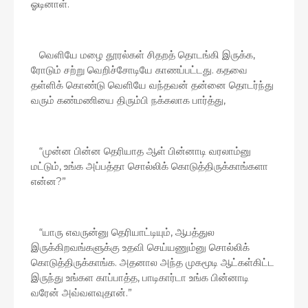
ஓடினாள்.
வெளியே மழை தூரல்கள் சிதறத் தொடங்கி இருக்க,
ரோடும் சற்று வெறிச்சோடியே காணப்பட்டது. கதவை
தள்ளிக் கொண்டு வெளியே வந்தவன் தன்னை தொடர்ந்து
வரும் கண்மணியை திரும்பி நக்கலாக பார்த்து,
“முன்ன பின்ன தெரியாத ஆள் பின்னாடி வரலாம்னு
மட்டும், உங்க அப்பத்தா சொல்லிக் கொடுத்திருக்காங்களா
என்ன?”
“யாரு எவருன்னு தெரியாட்டியும், ஆபத்துல
இருக்கிறவங்களுக்கு உதவி செய்யணும்னு சொல்லிக்
கொடுத்திருக்காங்க. அதனால அந்த முகமூடி ஆட்கள்கிட்ட
இருந்து உங்கள காப்பாத்த, பாடிகார்டா உங்க பின்னாடி
வரேன் அவ்வளவுதான்.”