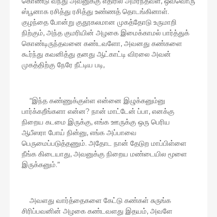
கொண்டு வந்து அவனுக்கு எதிரில் அமர்ந்தவள், ஒவ்வொரு
ஸ்பூனாக ரசித்து ரசித்து உண்ணத் தொடங்கினாள்.
குழந்தை போன்று குதூகலமான முகத்தோடு உருமாறி
நிற்கும், அந்த குமரியின் அழகை இமைக்காமல் பார்த்துக்
கொண்டிருந்தவனை கண்டவளோ, அவனது கண்களை
கூர்ந்து கவனித்து தனது ஆட்காட்டி விரலை அவன்
முகத்திற்கு நேரே நீட்டிய படி,
“இந்த கண்ணுக்குள்ள என்னை இழுக்கனும்னு
பார்க்கறீங்களா என்ன? நான் மாட்டேன் ப்பா, எனக்கு
நிறைய கடமை இருக்கு, எங்க ஊருக்கு ஒரு பெரிய
ஆபீஸரா போய் நின்னு, எங்க அப்பாவை
பெருமைப்படுத்தணும். அதோட நான் தேடுற மாப்பிள்ளை
நீங்க கிடையாது, அவனுக்கு நிறைய மண்டையில மூளை
இருக்கனும்.”
அவளது வார்த்தைகளை கேட்டு கண்கள் சுருங்க
சிரிப்பவனின் அழகை கண்டவளது இதயம், அவளே