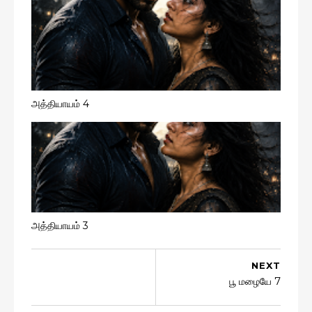
அத்தியாயம் 4
அத்தியாயம் 3
NEXT
பூ மழையே 7