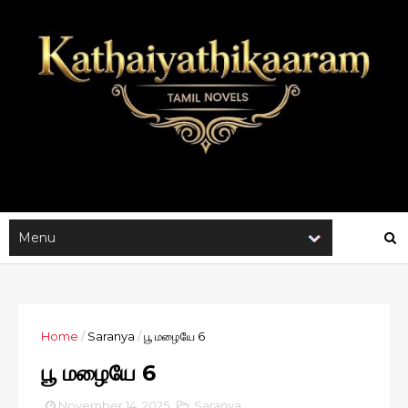
கதைகளின் ராஜ்ஜியம்
Home
/
Saranya
/
பூ மழையே 6
பூ மழையே 6
November 14, 2025
Saranya